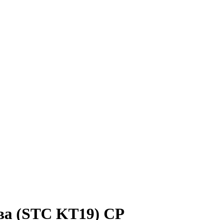
ва (STC KТ19) CP