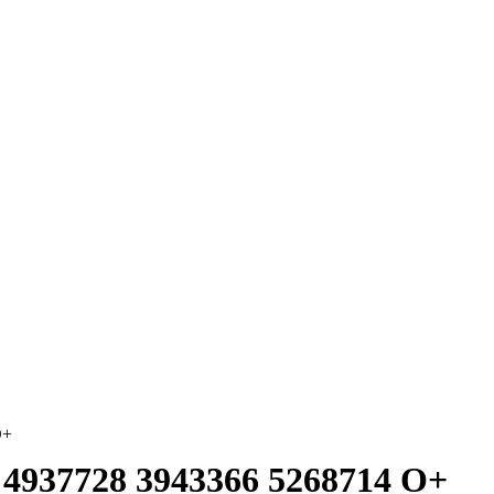
O+
4937728 3943366 5268714 O+