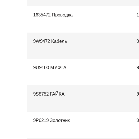
1635472 Проводка
1
9W9472 Кабель
9U9100 МУФТА
9S8752 ГАЙКА
9
9P6219 Золотник
9