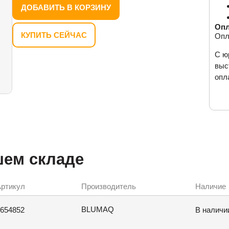
ДОБАВИТЬ В КОРЗИНУ
Опл
КУПИТЬ СЕЙЧАС
Опл
С ю
выс
опл
шем складе
ртикул
Производитель
Наличие
BLUMAQ
654852
В наличи