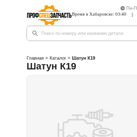
Пн-П
Время в Хабаровске:
03:40
Главная
>
Каталог
>
Шатун К19
Шатун К19