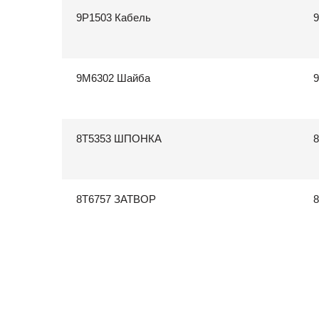
9P1503 Кабель
9
9M6302 Шайба
9
8T5353 ШПОНКА
8
8T6757 ЗАТВОР
8