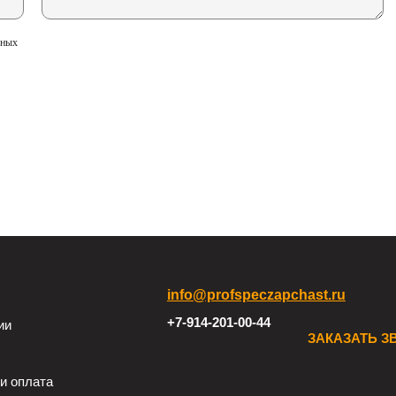
ьных
info@profspeczapchast.ru
+7-914-201-00-44
ии
ЗАКАЗАТЬ З
и оплата