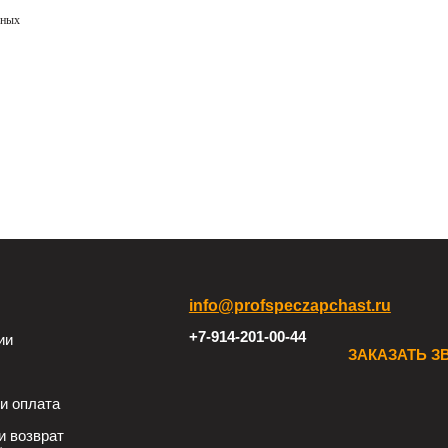
ьных
info@profspeczapchast.ru
+7-914-201-00-44
ии
ЗАКАЗАТЬ З
и оплата
и возврат