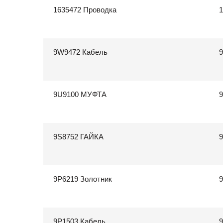
1635472 Проводка
1
9W9472 Кабель
9U9100 МУФТА
9S8752 ГАЙКА
9
9P6219 Золотник
9
9P1503 Кабель
9