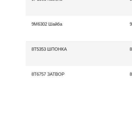
9M6302 Шайба
9
8T5353 ШПОНКА
8
8T6757 ЗАТВОР
8