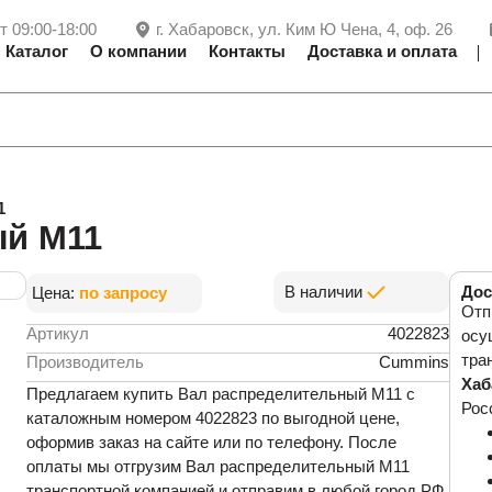
т 09:00-18:00
г. Хабаровск, ул. Ким Ю Чена, 4, оф. 26
Каталог
О компании
Контакты
Доставка и оплата
1
ый M11
В наличии
Дос
Цена:
по запросу
Отп
Артикул
4022823
осу
тра
Производитель
Cummins
Хаб
Предлагаем купить Вал распределительный M11 с
Рос
каталожным номером 4022823 по выгодной цене,
оформив заказ на сайте или по телефону. После
оплаты мы отгрузим Вал распределительный M11
транспортной компанией и отправим в любой город РФ.