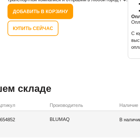
ДОБАВИТЬ В КОРЗИНУ
Опл
Опл
КУПИТЬ СЕЙЧАС
С ю
выс
опл
шем складе
ртикул
Производитель
Наличие
BLUMAQ
654852
В наличи