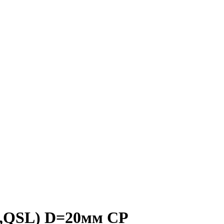
E,QSL) D=20мм CP